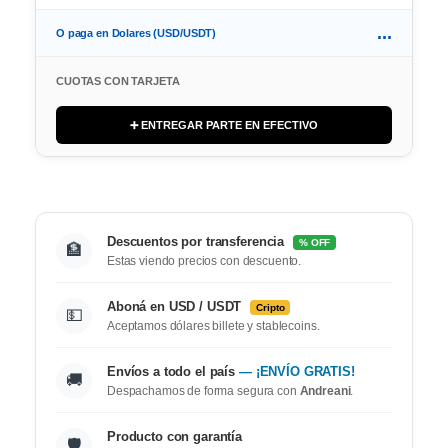
...
O paga en Dolares (USD/USDT)
CUOTAS CON TARJETA
➕ ENTREGAR PARTE EN EFECTIVO
Descuentos por transferencia
% OFF
🏦
Estas viendo precios con descuento.
Aboná en USD / USDT
Cripto
💵
Aceptamos dólares billete y stablecoins.
Envíos a todo el país
— ¡ENVÍO GRATIS!
🚚
Despachamos de forma segura con
Andreani
.
Producto con garantía
🛡️