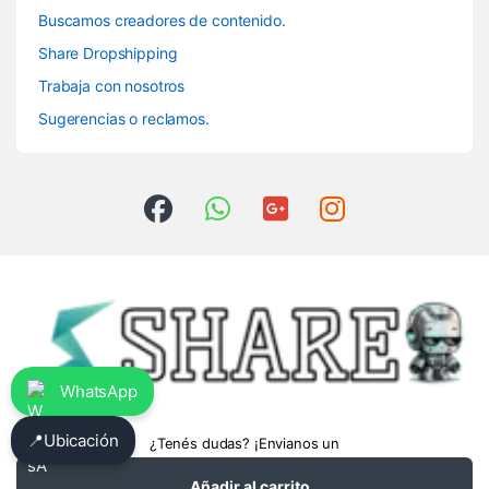
Buscamos creadores de contenido.
Share Dropshipping
Trabaja con nosotros
Sugerencias o reclamos.
WhatsApp
📍
Ubicación
¿Tenés dudas? ¡Envianos un
whatsapp!
3413475962
Añadir al carrito