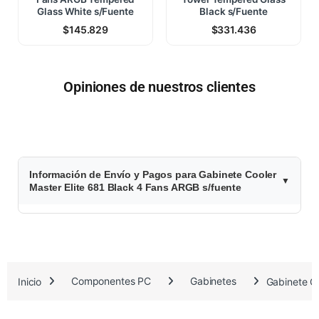
Glass White s/Fuente
Black s/Fuente
$
145.829
$
331.436
Opiniones de nuestros clientes
$
Información de Envío y Pagos para Gabinete Cooler
1
Master Elite 681 Black 4 Fans ARGB s/fuente
0
0
.
Inicio
Componentes PC
Gabinetes
Gabinete Co
7