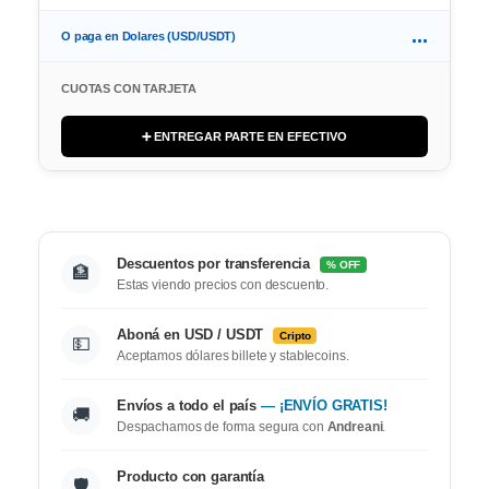
...
O paga en Dolares (USD/USDT)
CUOTAS CON TARJETA
➕ ENTREGAR PARTE EN EFECTIVO
Descuentos por transferencia
% OFF
🏦
Estas viendo precios con descuento.
Aboná en USD / USDT
Cripto
💵
Aceptamos dólares billete y stablecoins.
Envíos a todo el país
— ¡ENVÍO GRATIS!
🚚
Despachamos de forma segura con
Andreani
.
Producto con garantía
🛡️