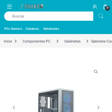
0
PCs Gamers
Celulares
Notebooks
Inicio
Componentes PC
Gabinetes
Gabinete Coo