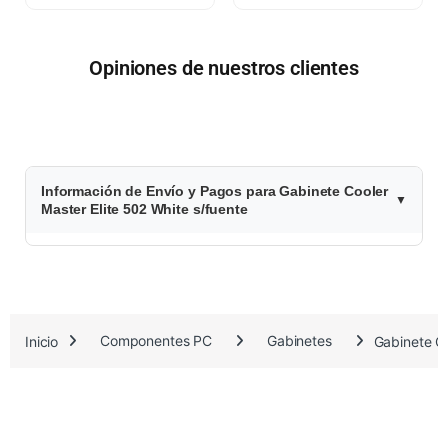
Opiniones de nuestros clientes
$
Información de Envío y Pagos para Gabinete Cooler
1
Master Elite 502 White s/fuente
1
4
.
Inicio
Componentes PC
Gabinetes
Gabinete Co
3
3