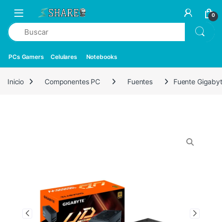
0
PCs Gamers
Celulares
Notebooks
Inicio
Componentes PC
Fuentes
Fuente Gigaby