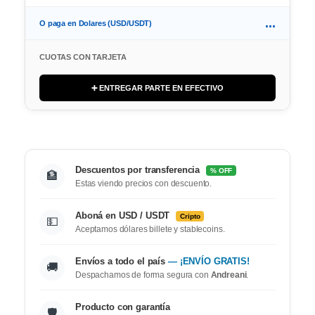
...
O paga en Dolares (USD/USDT)
CUOTAS CON TARJETA
➕ ENTREGAR PARTE EN EFECTIVO
Descuentos por transferencia
% OFF
🏦
Estas viendo precios con descuento.
Aboná en USD / USDT
Cripto
💵
Aceptamos dólares billete y stablecoins.
Envíos a todo el país
— ¡ENVÍO GRATIS!
🚚
Despachamos de forma segura con
Andreani
.
Producto con garantía
🛡️