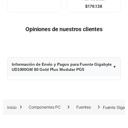
$
176.138
Opiniones de nuestros clientes
$
Información de Envío y Pagos para Fuente Gigabyte
2
UD1000GM 80 Gold Plus Modular PG5
4
2
.
Inicio
Componentes PC
Fuentes
Fuente Gigab
4