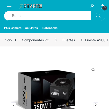
0
PCs Gamers
Celulares
Notebooks
Inicio
Componentes PC
Fuentes
Fuente ASUS 