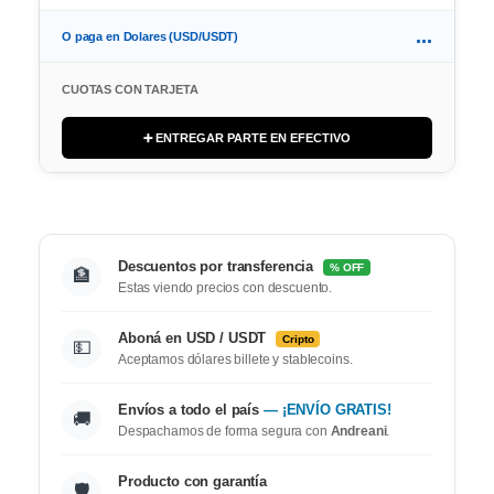
...
O paga en Dolares (USD/USDT)
CUOTAS CON TARJETA
➕ ENTREGAR PARTE EN EFECTIVO
Descuentos por transferencia
% OFF
🏦
Estas viendo precios con descuento.
Aboná en USD / USDT
Cripto
💵
Aceptamos dólares billete y stablecoins.
Envíos a todo el país
— ¡ENVÍO GRATIS!
🚚
Despachamos de forma segura con
Andreani
.
Producto con garantía
🛡️