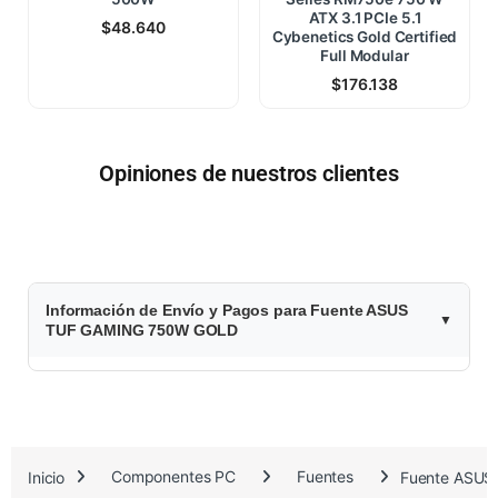
ATX 3.1 PCIe 5.1
$
48.640
Cybenetics Gold Certified
Full Modular
$
176.138
Opiniones de nuestros clientes
$
Información de Envío y Pagos para Fuente ASUS
2
TUF GAMING 750W GOLD
0
8
.
Inicio
Componentes PC
Fuentes
Fuente ASU