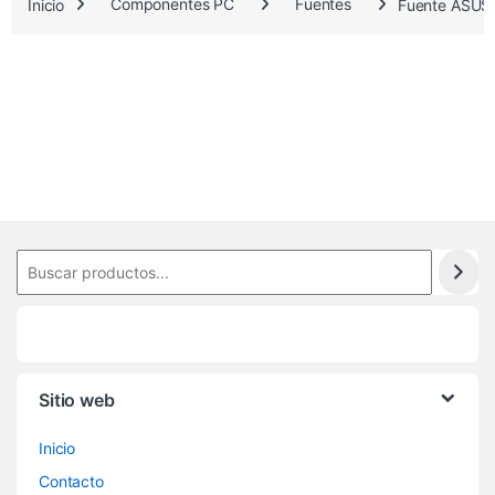
.
Inicio
Componentes PC
Fuentes
Fuente ASU
7
9
7
Sitio web
Inicio
Contacto