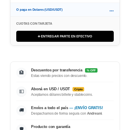
...
O paga en Dolares (USD/USDT)
CUOTAS CON TARJETA
➕ ENTREGAR PARTE EN EFECTIVO
Descuentos por transferencia
% OFF
🏦
Estas viendo precios con descuento.
Aboná en USD / USDT
Cripto
💵
Aceptamos dólares billete y stablecoins.
Envíos a todo el país
— ¡ENVÍO GRATIS!
🚚
Despachamos de forma segura con
Andreani
.
Producto con garantía
🛡️