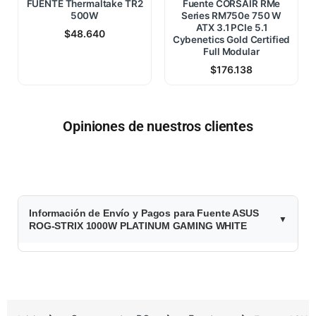
FUENTE Thermaltake TR2
Fuente CORSAIR RMe
500W
Series RM750e 750 W
ATX 3.1 PCIe 5.1
$
48.640
Cybenetics Gold Certified
Full Modular
$
176.138
Opiniones de nuestros clientes
$
Información de Envío y Pagos para Fuente ASUS
4
ROG-STRIX 1000W PLATINUM GAMING WHITE
2
0