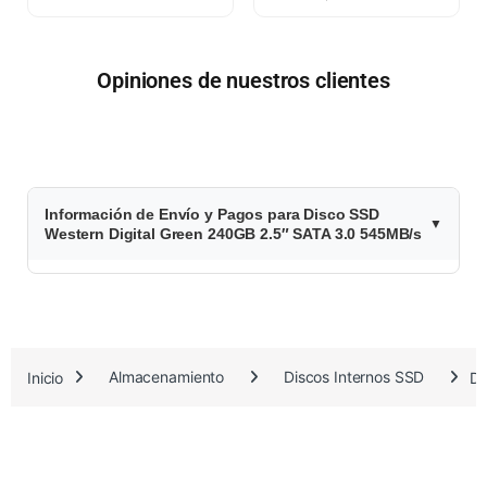
Opiniones de nuestros clientes
$
Información de Envío y Pagos para Disco SSD
1
Western Digital Green 240GB 2.5″ SATA 3.0 545MB/s
2
5
.
Inicio
Almacenamiento
Discos Internos SSD
Di
7
0