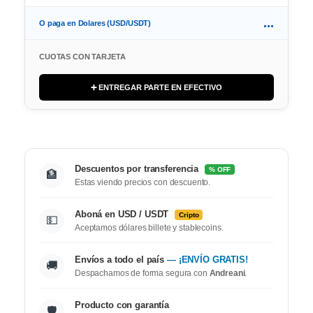
...
O paga en Dolares (USD/USDT)
CUOTAS CON TARJETA
➕ ENTREGAR PARTE EN EFECTIVO
Descuentos por transferencia
% OFF
🏦
Estas viendo precios con descuento.
Aboná en USD / USDT
Cripto
💵
Aceptamos dólares billete y stablecoins.
Envíos a todo el país
— ¡ENVÍO GRATIS!
🚚
Despachamos de forma segura con
Andreani
.
Producto con garantía
🛡️