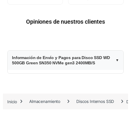
Opiniones de nuestros clientes
$
Información de Envío y Pagos para Disco SSD WD
1
500GB Green SN350 NVMe gen3 2400MB/S
4
3
.
Inicio
Almacenamiento
Discos Internos SSD
D
6
1