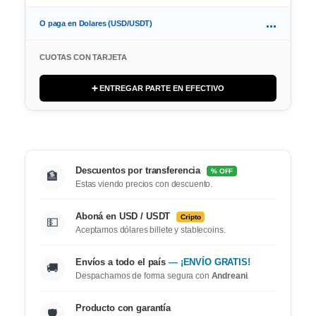
...
O paga en Dolares (USD/USDT)
CUOTAS CON TARJETA
➕ ENTREGAR PARTE EN EFECTIVO
Descuentos por transferencia
% OFF
🏦
Estas viendo precios con descuento.
Aboná en USD / USDT
Cripto
💵
Aceptamos dólares billete y stablecoins.
Envíos a todo el país
— ¡ENVÍO GRATIS!
🚚
Despachamos de forma segura con
Andreani
.
Producto con garantía
🛡️