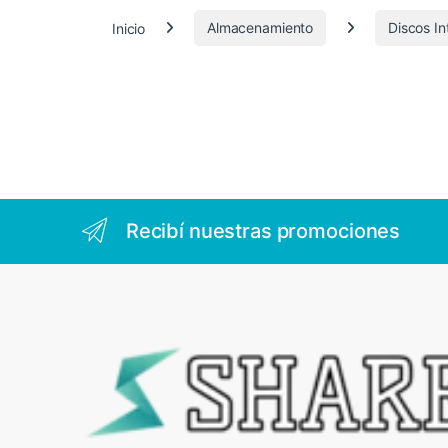
6
Inicio
Almacenamiento
Discos I
5
.
2
6
Recibí nuestras promociones
5