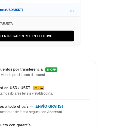
...
ares (USD/USDT)
TARJETA
➕ ENTREGAR PARTE EN EFECTIVO
uentos por transferencia
% OFF
 viendo precios con descuento.
ná en USD / USDT
Cripto
amos dólares billete y stablecoins.
os a todo el país
— ¡ENVÍO GRATIS!
achamos de forma segura con
Andreani
.
ucto con garantía