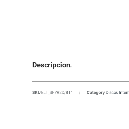
Descripcion.
SKU
ELT_SFYR2D/8T1
Category
Discos Inte