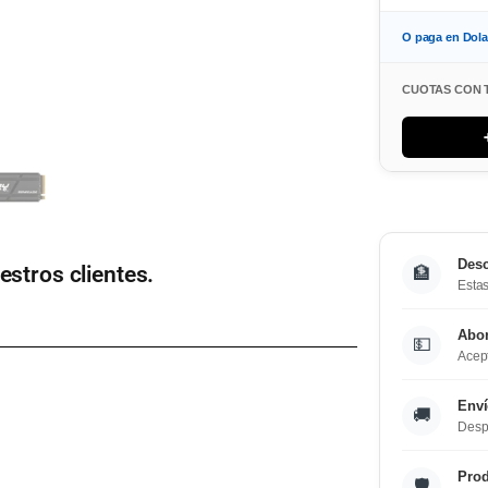
O paga en Dol
CUOTAS CON 
Desc
estros clientes.
🏦
Estas
Abo
💵
Acept
Enví
🚚
Desp
Prod
🛡️