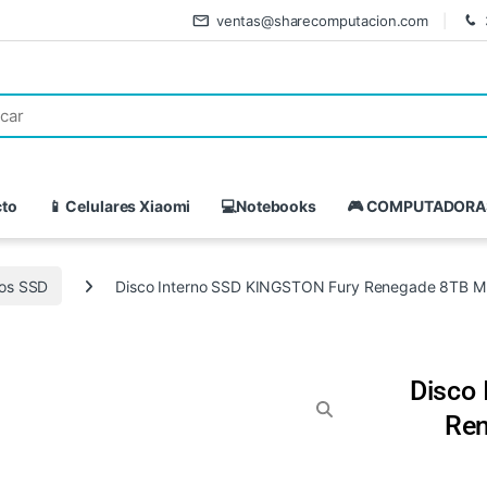
ventas@sharecomputacion.com
cto
📱 Celulares Xiaomi
💻Notebooks
🎮 COMPUTADORA
nos SSD
Disco Interno SSD KINGSTON Fury Renegade 8TB 
Disco
Re