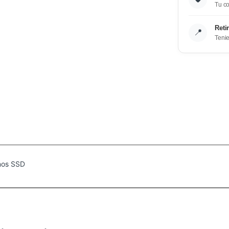
Tu co
Reti
📍
Teni
rnos SSD