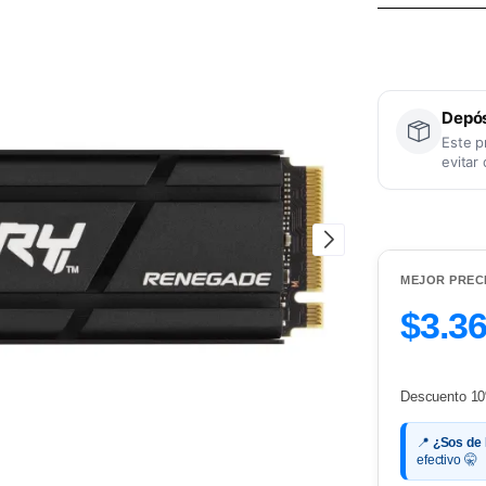
Depós
Este p
evitar
MEJOR PREC
$3.3
Descuento 10
📍
¿Sos de
efectivo 🤫