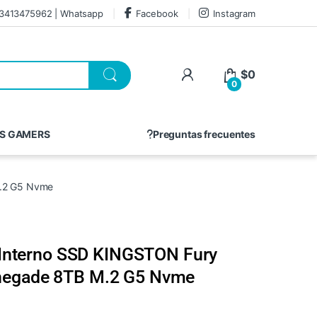
3413475962 | Whatsapp
Facebook
Instagram
$
0
0
S GAMERS
Preguntas frecuentes
M.2 G5 Nvme
 Interno SSD KINGSTON Fury
negade 8TB M.2 G5 Nvme