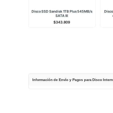
Disco SSD Sandisk 1TB Plus 545MB/s
Disc
SATA III
$
343.809
$
Información de Envío y Pagos para Disco Int
3
.
3