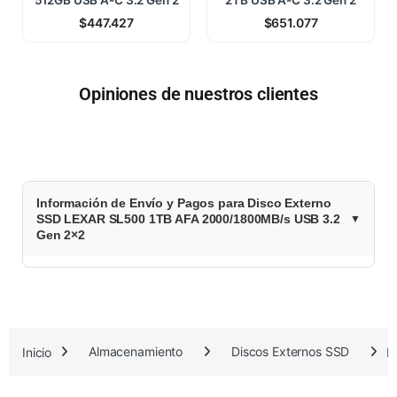
$
447.427
$
651.077
Opiniones de nuestros clientes
$
Información de Envío y Pagos para Disco Externo
5
SSD LEXAR SL500 1TB AFA 2000/1800MB/s USB 3.2
Gen 2×2
7
2
.
Inicio
Almacenamiento
Discos Externos SSD
D
7