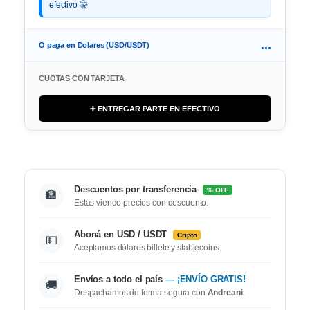
efectivo 🤫
...
O paga en Dolares (USD/USDT)
CUOTAS CON TARJETA
➕ ENTREGAR PARTE EN EFECTIVO
Descuentos por transferencia
% OFF
🏦
Estas viendo precios con descuento.
Aboná en USD / USDT
Cripto
💵
Aceptamos dólares billete y stablecoins.
Envíos a todo el país
— ¡ENVÍO GRATIS!
🚚
Despachamos de forma segura con
Andreani
.