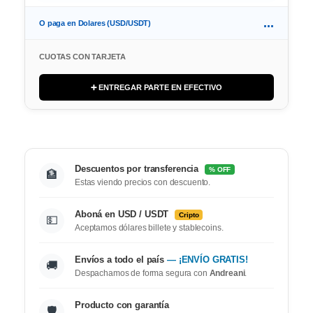
...
O paga en Dolares (USD/USDT)
CUOTAS CON TARJETA
➕ ENTREGAR PARTE EN EFECTIVO
Descuentos por transferencia
% OFF
🏦
Estas viendo precios con descuento.
Aboná en USD / USDT
Cripto
💵
Aceptamos dólares billete y stablecoins.
Envíos a todo el país
— ¡ENVÍO GRATIS!
🚚
Despachamos de forma segura con
Andreani
.
Producto con garantía
🛡️