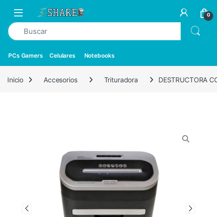
0
PCs Gamers
Celulares
Notebooks
Inicio
Accesorios
Trituradora
DESTRUCTORA C