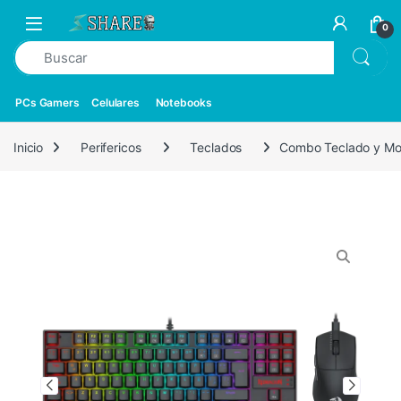
0
PCs Gamers
Celulares
Notebooks
Inicio
Perifericos
Teclados
Combo Teclado y Mo