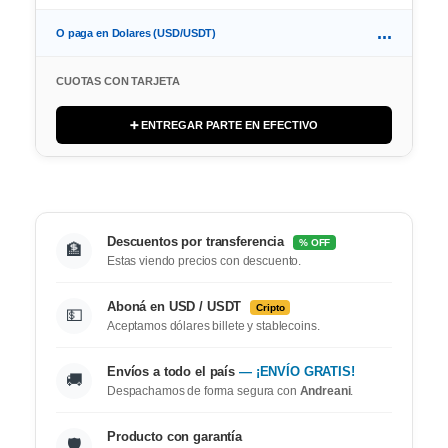
...
O paga en Dolares (USD/USDT)
CUOTAS CON TARJETA
➕ ENTREGAR PARTE EN EFECTIVO
Descuentos por transferencia
% OFF
🏦
Estas viendo precios con descuento.
Aboná en USD / USDT
Cripto
💵
Aceptamos dólares billete y stablecoins.
Envíos a todo el país
— ¡ENVÍO GRATIS!
🚚
Despachamos de forma segura con
Andreani
.
Producto con garantía
🛡️