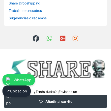
Share Dropshipping
Trabaja con nosotros
Sugerencias o reclamos.
WhatsApp
📍
Ubicación
¿Tenés dudas? ¡Envianos un
whatsapp!
3413475962
Añadir al carrito