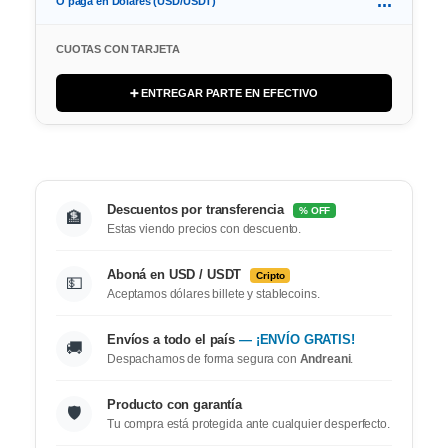
...
O paga en Dolares (USD/USDT)
CUOTAS CON TARJETA
➕ ENTREGAR PARTE EN EFECTIVO
Descuentos por transferencia
% OFF
🏦
Estas viendo precios con descuento.
Aboná en USD / USDT
Cripto
💵
Aceptamos dólares billete y stablecoins.
Envíos a todo el país
— ¡ENVÍO GRATIS!
🚚
Despachamos de forma segura con
Andreani
.
Producto con garantía
🛡️
Tu compra está protegida ante cualquier desperfecto.