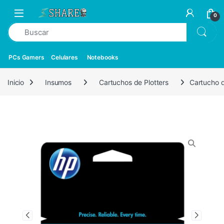
0
PCs Gamers
Celulares
Notebooks
Inicio
Insumos
Cartuchos de Plotters
Cartucho 