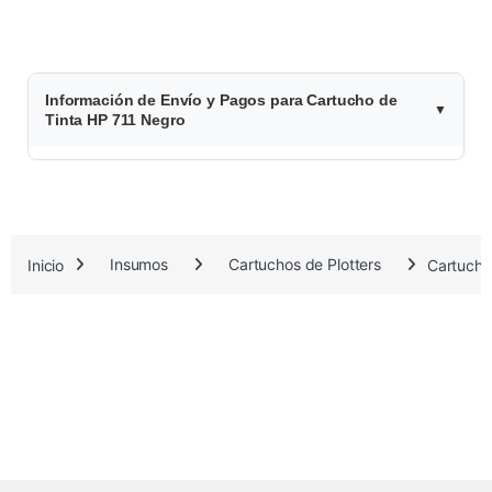
$
Información de Envío y Pagos para Cartucho de
7
Tinta HP 711 Negro
1
.
4
Inicio
Insumos
Cartuchos de Plotters
Cartucho
5
5