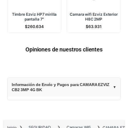
Timbre Ezviz HP7 mirilla
Camara wifi Ezviz Exterior
pantalla 7″
H8C 2MP
$
260.634
$
63.931
Opiniones de nuestros clientes
$
Información de Envío y Pagos para CAMARA EZVIZ
1
CB2 3MP 4G BK
0
5
Inicio
SEGURIDAD
Camaras Wifi
CAMARA EZVI