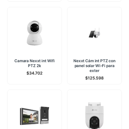
Camara Nexxt int Wifi
Nexxt Cám int PTZ con
PTZ 2k
panel solar Wi-Fi para
exter
$
34.702
$
125.598