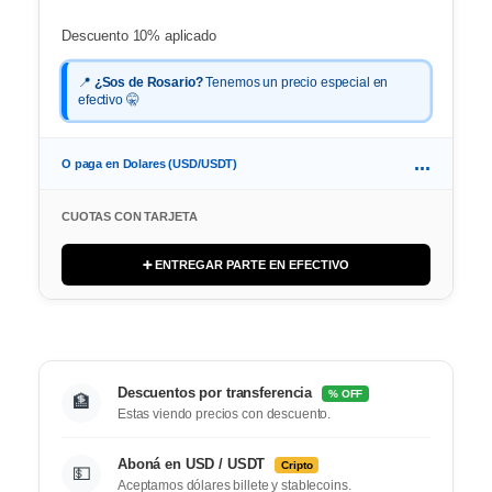
Descuento 10% aplicado
📍
¿Sos de Rosario?
Tenemos un precio especial en
efectivo 🤫
...
O paga en Dolares (USD/USDT)
CUOTAS CON TARJETA
➕ ENTREGAR PARTE EN EFECTIVO
Descuentos por transferencia
% OFF
🏦
Estas viendo precios con descuento.
Aboná en USD / USDT
Cripto
💵
Aceptamos dólares billete y stablecoins.