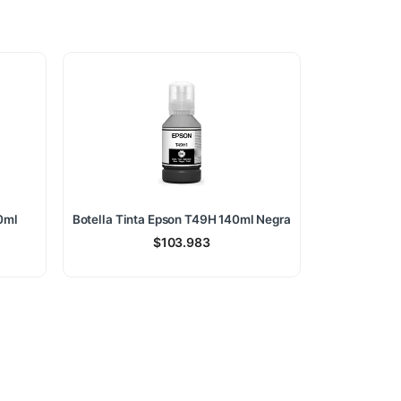
0ml
Botella Tinta Epson T49H 140ml Negra
$
103.983