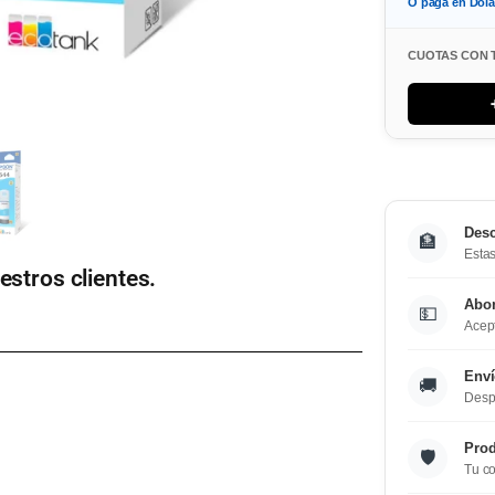
O paga en Dol
CUOTAS CON 
Desc
🏦
Estas
estros clientes.
Abo
💵
Acept
Enví
🚚
Desp
Prod
🛡️
Tu co