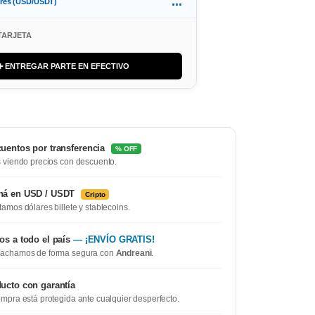
...
ares (USD/USDT)
TARJETA
➕ ENTREGAR PARTE EN EFECTIVO
uentos por transferencia
% OFF
 viendo precios con descuento.
ná en USD / USDT
Cripto
amos dólares billete y stablecoins.
os a todo el país
— ¡ENVÍO GRATIS!
achamos de forma segura con
Andreani
.
ucto con garantía
mpra está protegida ante cualquier desperfecto.