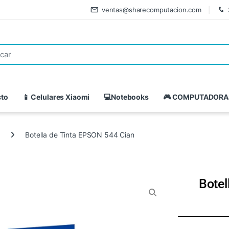
ventas@sharecomputacion.com
cto
📱 Celulares Xiaomi
💻Notebooks
🎮 COMPUTADORA
Botella de Tinta EPSON 544 Cian
Botel