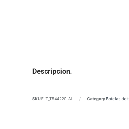
Descripcion.
SKU
ELT_T544220-AL
Category
Botellas de t