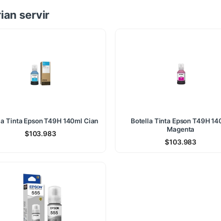
ian servir
la Tinta Epson T49H 140ml Cian
Botella Tinta Epson T49H 14
Magenta
$
103.983
$
103.983