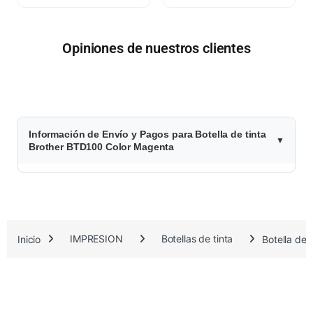
Opiniones de nuestros clientes
$
Información de Envío y Pagos para Botella de tinta
2
Brother BTD100 Color Magenta
8
.
9
Inicio
IMPRESION
Botellas de tinta
Botella de
1
0