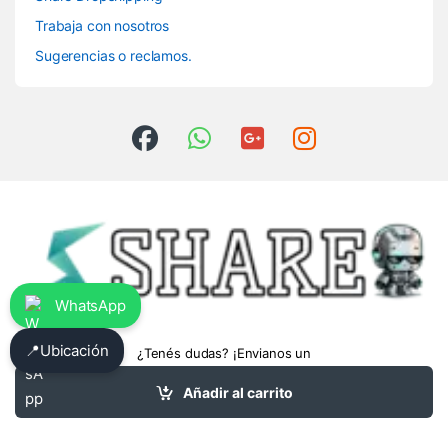
Trabaja con nosotros
Sugerencias o reclamos.
WhatsApp
📍
Ubicación
¿Tenés dudas? ¡Envianos un
whatsapp!
3413475962
Añadir al carrito