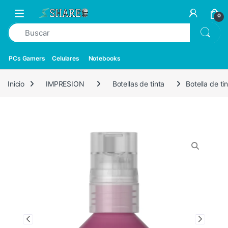
0
PCs Gamers
Celulares
Notebooks
Inicio
IMPRESION
Botellas de tinta
Botella de t