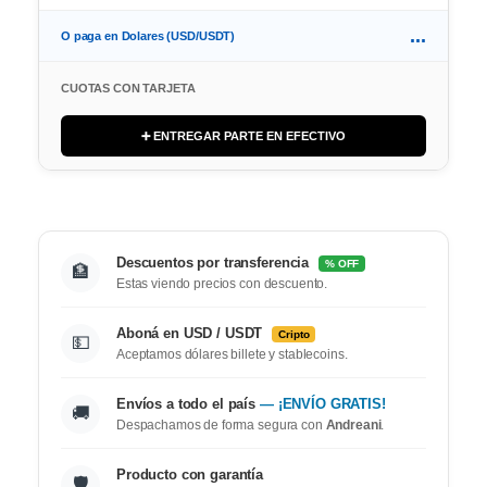
...
O paga en Dolares (USD/USDT)
CUOTAS CON TARJETA
➕ ENTREGAR PARTE EN EFECTIVO
Descuentos por transferencia
% OFF
🏦
Estas viendo precios con descuento.
Aboná en USD / USDT
Cripto
💵
Aceptamos dólares billete y stablecoins.
Envíos a todo el país
— ¡ENVÍO GRATIS!
🚚
Despachamos de forma segura con
Andreani
.
Producto con garantía
🛡️