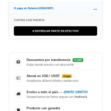
...
O paga en Dolares (USD/USDT)
CUOTAS CON TARJETA
➕ ENTREGAR PARTE EN EFECTIVO
Descuentos por transferencia
% OFF
🏦
Estas viendo precios con descuento.
Aboná en USD / USDT
Cripto
💵
Aceptamos dólares billete y stablecoins.
Envíos a todo el país
— ¡ENVÍO GRATIS!
🚚
Despachamos de forma segura con
Andreani
.
Producto con garantía
🛡️