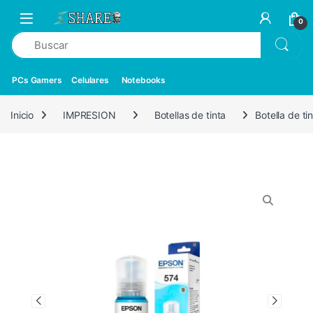
0
PCs Gamers
Celulares
Notebooks
Inicio
IMPRESION
Botellas de tinta
Botella de t