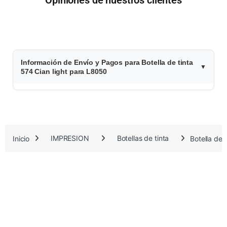
$
Información de Envío y Pagos para Botella de tinta
4
574 Cian light para L8050
0
.
9
Inicio
IMPRESION
Botellas de tinta
Botella de 
4
9