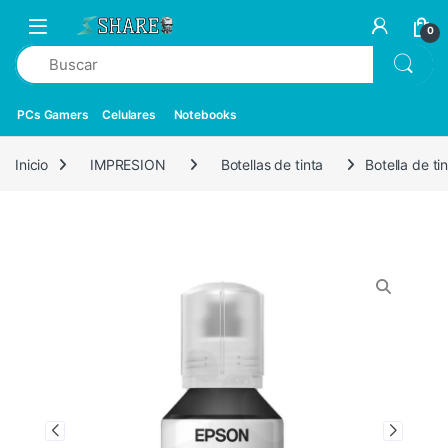
0
PCs Gamers
Celulares
Notebooks
Inicio
IMPRESION
Botellas de tinta
Botella de t