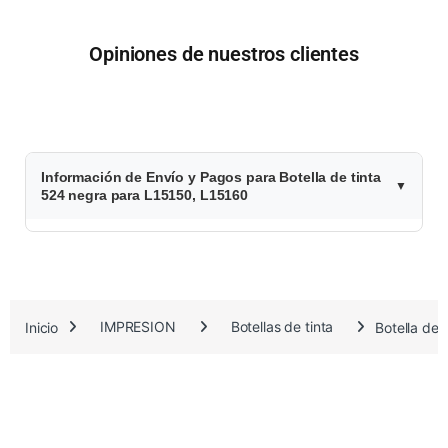
Opiniones de nuestros clientes
$
Información de Envío y Pagos para Botella de tinta
4
524 negra para L15150, L15160
8
.
1
Inicio
IMPRESION
Botellas de tinta
Botella de
9
9