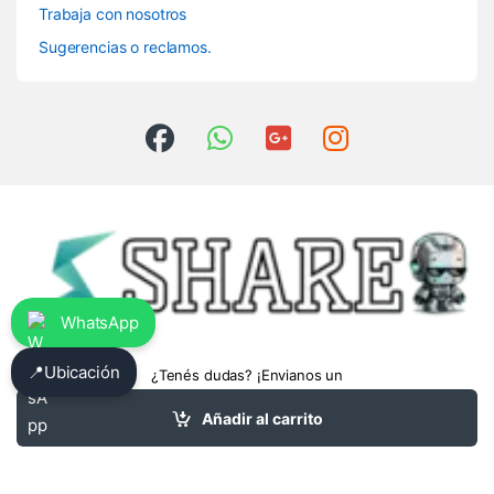
Trabaja con nosotros
Sugerencias o reclamos.
WhatsApp
📍
Ubicación
¿Tenés dudas? ¡Envianos un
whatsapp!
3413475962
Añadir al carrito