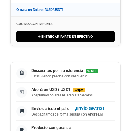
...
O paga en Dolares (USD/USDT)
CUOTAS CON TARJETA
➕ ENTREGAR PARTE EN EFECTIVO
Descuentos por transferencia
% OFF
🏦
Estas viendo precios con descuento.
Aboná en USD / USDT
Cripto
💵
Aceptamos dólares billete y stablecoins.
Envíos a todo el país
— ¡ENVÍO GRATIS!
🚚
Despachamos de forma segura con
Andreani
.
Producto con garantía
🛡️