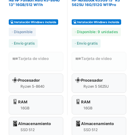
NB HP Pavilion Aero R5-8640
HP Notebook 455G9 15″ R5
13″ 16GB/512 W11h
5625U 16G/512G W11Pro
💻 Instalación Windows incluida
💻 Instalación Windows incluida
· Disponible
· Disponible: 9 unidades
· Envío gratis
· Envío gratis
Tarjeta de video
Tarjeta de video
Procesador
Procesador
Ryzen 5-8640
Ryzen 5 5625U
RAM
RAM
16GB
16GB
Almacenamiento
Almacenamiento
SSD 512
SSD 512