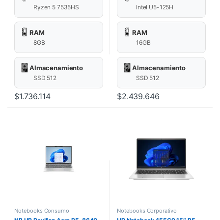
Ryzen 5 7535HS
Intel U5-125H
RAM
RAM
8GB
16GB
Almacenamiento
Almacenamiento
SSD 512
SSD 512
$
1.736.114
$
2.439.646
Notebooks Consumo
Notebooks Corporativo