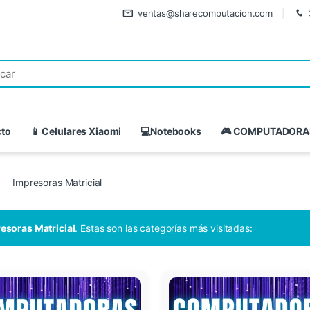
ventas@sharecomputacion.com
cto
📱 Celulares Xiaomi
💻Notebooks
🎮 COMPUTADORA
Impresoras Matricial
esoras Matricial
. Estas son las categorías más visitadas: