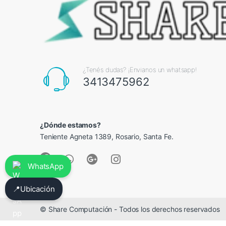
¿Tenés dudas? ¡Envianos un whatsapp!
3413475962
¿Dónde estamos?
Teniente Agneta 1389, Rosario, Santa Fe.
WhatsApp
📍
Ubicación
© Share Computación - Todos los derechos reservados