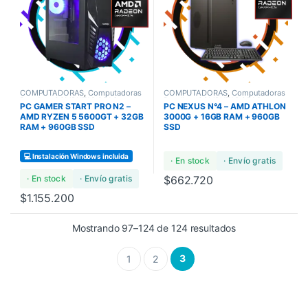
COMPUTADORAS
,
Computadoras
COMPUTADORAS
,
Computadoras
Bundles
,
COMPUTADORAS
Bundles
,
COMPUTADORAS
PC GAMER START PRO N2 –
PC NEXUS N°4 – AMD ATHLON
GAMERS
STANDARD
AMD RYZEN 5 5600GT + 32GB
3000G + 16GB RAM + 960GB
RAM + 960GB SSD
SSD
💻 Instalación Windows incluida
· En stock
· Envío gratis
· En stock
· Envío gratis
$
662.720
$
1.155.200
Mostrando 97–124 de 124 resultados
3
1
2