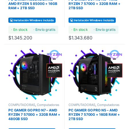
GAMERS
GAMERS
AMD RYZEN 5 8500G + 16GB
RYZEN 7 5700G + 32GB RAM +
RAM + 2TB SSD
2TB SSD
💻 Instalación Windows incluida
💻 Instalación Windows incluida
· En stock
· Envío gratis
· En stock
· Envío gratis
$
1.345.200
$
1.343.680
COMPUTADORAS
,
Computadoras
COMPUTADORAS
,
Computadoras
Bundles
,
COMPUTADORAS
Bundles
,
COMPUTADORAS
PC GAMER GO PRO N7 – AMD
PC GAMER GO PRO N5 – AMD
GAMERS
GAMERS
RYZEN 7 5700G + 32GB RAM +
RYZEN 7 5700G + 16GB RAM +
480GB SSD
2TB SSD