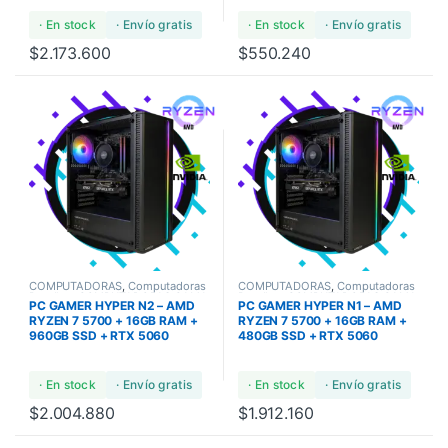
· En stock
· Envío gratis
· En stock
· Envío gratis
$
2.173.600
$
550.240
COMPUTADORAS
,
Computadoras
COMPUTADORAS
,
Computadoras
Bundles
,
COMPUTADORAS GAMA
Bundles
,
COMPUTADORAS GAMA
PC GAMER HYPER N2 – AMD
PC GAMER HYPER N1 – AMD
ULTRA
ULTRA
RYZEN 7 5700 + 16GB RAM +
RYZEN 7 5700 + 16GB RAM +
960GB SSD + RTX 5060
480GB SSD + RTX 5060
· En stock
· Envío gratis
· En stock
· Envío gratis
$
2.004.880
$
1.912.160