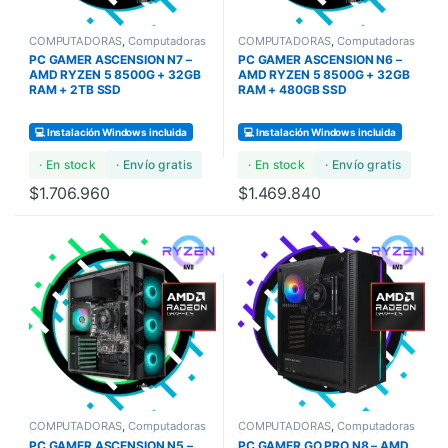
COMPUTADORAS
,
Computadoras
COMPUTADORAS
,
Computadoras
Bundles
,
COMPUTADORAS
Bundles
,
COMPUTADORAS
PC GAMER ASCENSION N7 –
PC GAMER ASCENSION N6 –
GAMERS
GAMERS
AMD RYZEN 5 8500G + 32GB
AMD RYZEN 5 8500G + 32GB
RAM + 2TB SSD
RAM + 480GB SSD
💻 Instalación Windows incluida
💻 Instalación Windows incluida
· En stock
· Envío gratis
· En stock
· Envío gratis
$
1.706.960
$
1.469.840
COMPUTADORAS
,
Computadoras
COMPUTADORAS
,
Computadoras
Bundles
,
COMPUTADORAS
Bundles
,
COMPUTADORAS
PC GAMER ASCENSION N5 –
PC GAMER GO PRO N8 – AMD