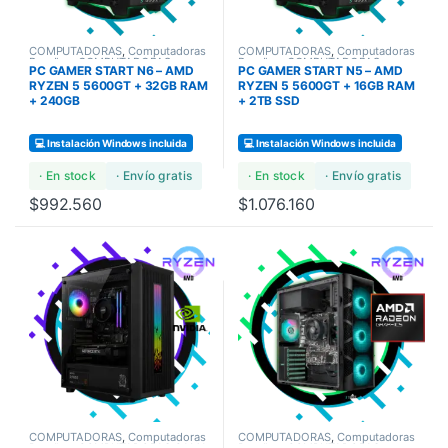
COMPUTADORAS
,
Computadoras
COMPUTADORAS
,
Computadoras
Bundles
,
COMPUTADORAS
Bundles
,
COMPUTADORAS
PC GAMER START N6 – AMD
PC GAMER START N5 – AMD
GAMERS
GAMERS
RYZEN 5 5600GT + 32GB RAM
RYZEN 5 5600GT + 16GB RAM
+ 240GB
+ 2TB SSD
💻 Instalación Windows incluida
💻 Instalación Windows incluida
· En stock
· Envío gratis
· En stock
· Envío gratis
$
992.560
$
1.076.160
COMPUTADORAS
,
Computadoras
COMPUTADORAS
,
Computadoras
Bundles
,
COMPUTADORAS GAMA
Bundles
,
COMPUTADORAS