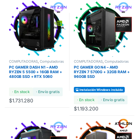
COMPUTADORAS
,
Computadoras
COMPUTADORAS
,
Computadoras
Bundles
,
COMPUTADORAS GAMA
Bundles
,
COMPUTADORAS
PC GAMER DASH N1 – AMD
PC GAMER GO N4 – AMD
ULTRA
GAMERS
RYZEN 5 5500 + 16GB RAM +
RYZEN 7 5700G + 32GB RAM +
480GB SSD + RTX 5060
960GB SSD
💻 Instalación Windows incluida
· En stock
· Envío gratis
$
1.731.280
· En stock
· Envío gratis
$
1.193.200