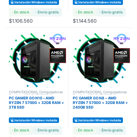
💻 Instalación Windows incluida
💻 Instalación Windows incluida
· En stock
· Envío gratis
· En stock
· Envío gratis
$
1.106.560
$
1.144.560
COMPUTADORAS
,
Computadoras
COMPUTADORAS
,
Computadoras
Bundles
,
COMPUTADORAS
Bundles
,
COMPUTADORAS
PC GAMER GO N10 – AMD
PC GAMER GO N8 – AMD
GAMERS
GAMERS
RYZEN 7 5700G + 32GB RAM +
RYZEN 7 5700G + 32GB RAM +
2TB SSD
240GB SSD
💻 Instalación Windows incluida
💻 Instalación Windows incluida
· En stock
· Envío gratis
· En stock
· Envío gratis