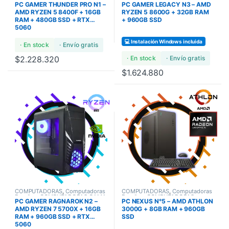
PC GAMER THUNDER PRO N1 –
PC GAMER LEGACY N3 – AMD
ULTRA
GAMERS
AMD RYZEN 5 8400F + 16GB
RYZEN 5 8600G + 32GB RAM
RAM + 480GB SSD + RTX
+ 960GB SSD
5060
💻 Instalación Windows incluida
· En stock
· Envío gratis
$
2.228.320
· En stock
· Envío gratis
$
1.624.880
COMPUTADORAS
,
Computadoras
COMPUTADORAS
,
Computadoras
Bundles
,
COMPUTADORAS GAMA
Bundles
,
COMPUTADORAS
PC GAMER RAGNAROK N2 –
PC NEXUS N°5 – AMD ATHLON
ULTRA
STANDARD
AMD RYZEN 7 5700X + 16GB
3000G + 8GB RAM + 960GB
RAM + 960GB SSD + RTX
SSD
5060