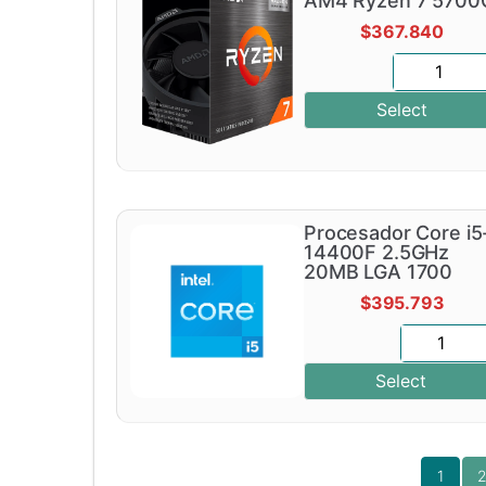
AM4 Ryzen 7 5700
$
367.840
Select
Procesador Core i5
14400F 2.5GHz
20MB LGA 1700
$
395.793
Select
1