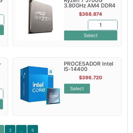
G
Ryzen 7 5700G
3.80GHz AM4 DDR4
$
368.874
Select
-
PROCESADOR Intel
I5-14400
$
396.720
Select
2
3
...
6