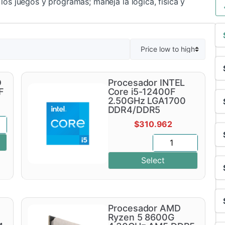
los juegos y programas; maneja la lógica, física y
D
Procesador INTEL
F
Core i5-12400F
2.50GHz LGA1700
DDR4/DDR5
$
310.962
Select
Procesador AMD
Ryzen 5 8600G