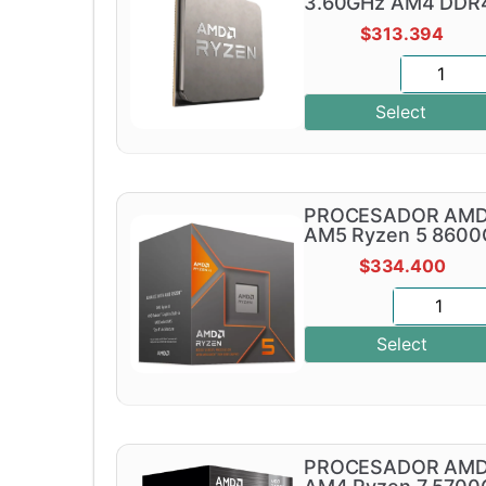
3.60GHz AM4 DDR
$
313.394
Select
PROCESADOR AM
AM5 Ryzen 5 8600
$
334.400
Select
PROCESADOR AM