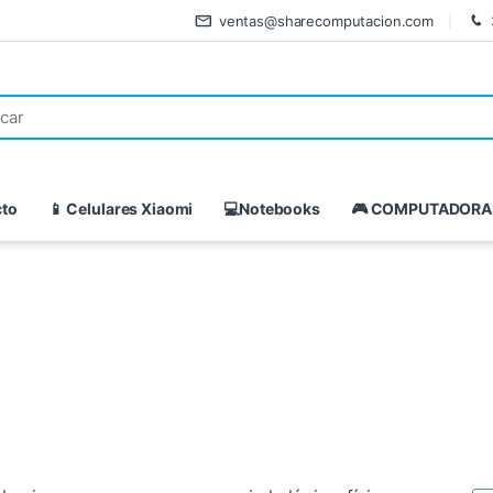
ventas@sharecomputacion.com
cto
📱 Celulares Xiaomi
💻Notebooks
🎮 COMPUTADORA