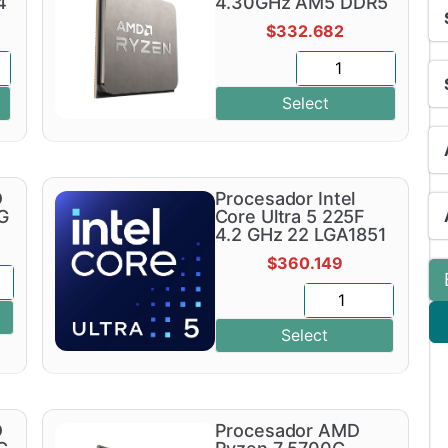
4
4.30GHz AM5 DDR5
$
332.682
Select
D
Procesador Intel
G
Core Ultra 5 225F
4.2 GHz 22 LGA1851
$
360.149
Select
D
Procesador AMD