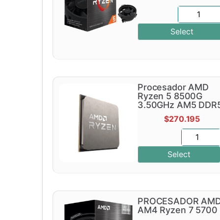
Select
Procesador AMD
Ryzen 5 8500G
3.50GHz AM5 DDR
$
270.195
Select
PROCESADOR AM
AM4 Ryzen 7 5700