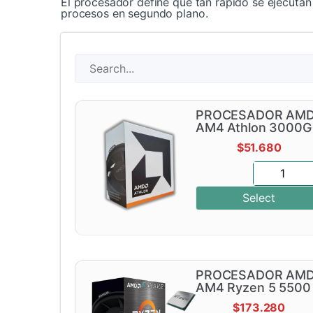
El procesador define qué tan rápido se ejecutan 
procesos en segundo plano.
PROCESADOR AM
AM4 Athlon 3000G
$
51.680
Select
PROCESADOR AM
AM4 Ryzen 5 5500
$
173.280