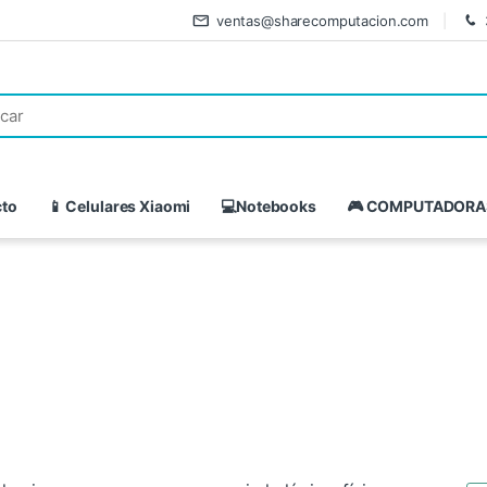
ventas@sharecomputacion.com
cto
📱 Celulares Xiaomi
💻Notebooks
🎮 COMPUTADORA