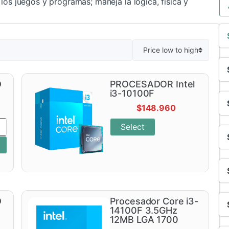
los juegos y programas; maneja la lógica, física y
D
PROCESADOR Intel
i3-10100F
$
148.960
Select
D
Procesador Core i3-
14100F 3.5GHz
12MB LGA 1700