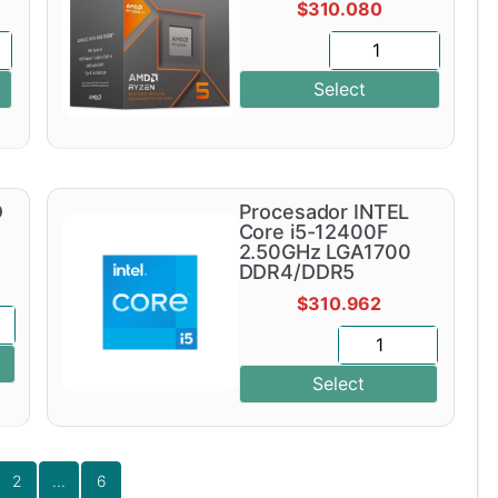
$
310.080
Select
D
Procesador INTEL
Core i5-12400F
2.50GHz LGA1700
DDR4/DDR5
$
310.962
Select
2
...
6