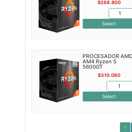
$
288.800
Select
PROCESADOR AM
AM4 Ryzen 5
5600GT
$
310.080
Select
1